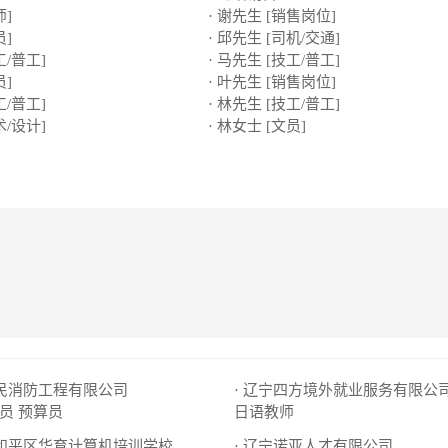
师]
· 谢先生 [销售岗位]
员]
· 邱先生 [司机/交通]
工/普工]
· 马先生 [技工/普工]
员]
· 叶先生 [销售岗位]
工/普工]
· 林先生 [技工/普工]
术/设计]
· 林女士 [文员]
安民消防工程有限公司
· 辽宁四方境外就业服务有限公
员
预算员
日语教师
市和平区华育计算机培训学校
· 辽宁诺亚人才有限公司