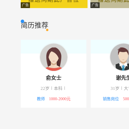
安全专员
沈阳三九药业有
质控安检
广告
广告
出纳兼内勤
沈阳同欣创想科
财会审计
简历推荐
行政文员
沈阳华源科技发
行政人事
车间工人
凡夫白子金属制
普通工人
财务主管
沈阳三九药业有
财会审计
生产统计文员
沈阳小俊男食品
办公文员
俞女士
谢先
销售人员
沈阳华源科技发
市场营销
22岁
本科
31岁
大
质检员
沈阳兴鸿安房地
质控安检
5000元
教师
1000-2000元
销售岗位
50