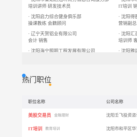
培训讲师
研发技术员
IT培训
· 沈阳启力综合健身俱乐部
· 沈阳
操课教练
会籍顾问
营销副总
· 辽宁天贺铝业有限公司
· 沈阳
会计
销售
培训师
· 沈阳海宁照明工程发展有限公司
· 沈阳
店面销售
业务员
便利店业
热门职位
职位名称
公司名称
美股交易员
沈阳壬飞投资咨
金融理财
IT培训
沈阳市和平区华
教育培训