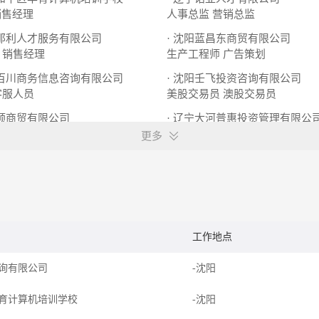
销售经理
人事总监
营销总监
得那利人才服务有限公司
· 沈阳蓝昌东商贸有限公司
销售经理
生产工程师
广告策划
汇百川商务信息咨询有限公司
· 沈阳壬飞投资咨询有限公司
客服人员
美股交易员
澳股交易员
雅颂商贸有限公司
· 辽宁大河普惠投资管理有限公
务员
超市促销员
人事专员
理财高级客户经理
更多
工作地点
询有限公司
-沈阳
育计算机培训学校
-沈阳