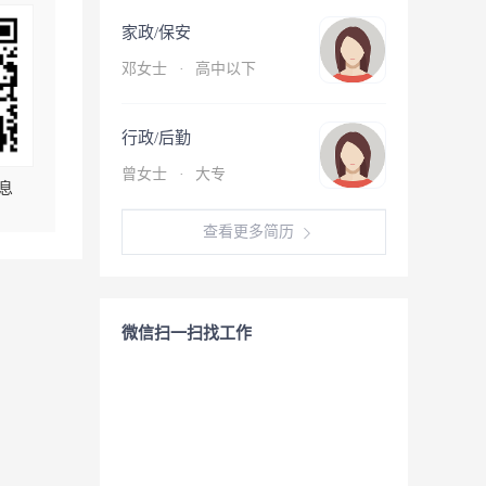
家政/保安
邓女士
·
高中以下
行政/后勤
曾女士
·
大专
息
查看更多简历
微信扫一扫找工作